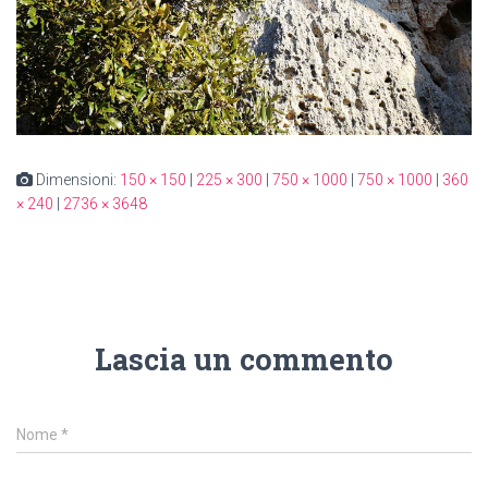
Dimensioni:
150 × 150
|
225 × 300
|
750 × 1000
|
750 × 1000
|
360
× 240
|
2736 × 3648
Lascia un commento
Nome
*