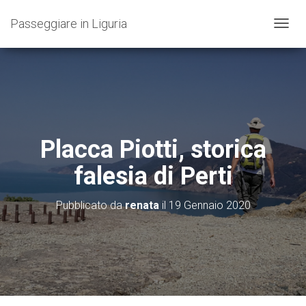
Passeggiare in Liguria
N
A
V
I
G
A
Z
I
O
Placca Piotti, storica
N
E
falesia di Perti
T
O
G
Pubblicato da
renata
il
19 Gennaio 2020
G
L
E