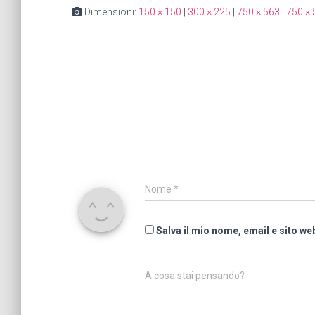
Dimensioni:
150 × 150
|
300 × 225
|
750 × 563
|
750 × 
Nome
*
Salva il mio nome, email e sito w
A cosa stai pensando?