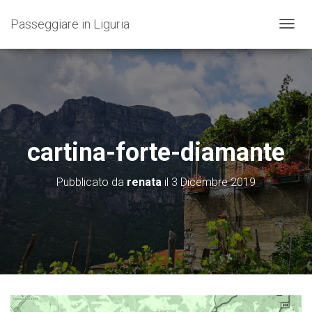
Passeggiare in Liguria
N
A
V
I
G
A
Z
I
O
cartina-forte-diamante
N
E
T
Pubblicato da
renata
il
3 Dicembre 2019
O
G
G
L
E