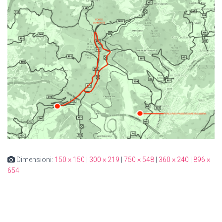
Dimensioni:
150 × 150
|
300 × 219
|
750 × 548
|
360 × 240
|
896 ×
654