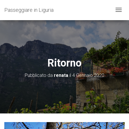
Passeggiare in Liguria
N
A
V
I
G
A
Z
I
O
Ritorno
N
E
T
Pubblicato da
renata
il
4 Gennaio 2020
O
G
G
L
E