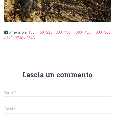
Dimensioni:
150 × 150
|
225 × 300
|
750 × 1000
|
750 × 1000
|
360
× 240
|
2736 × 3648
Lascia un commento
Nome
*
Email
*