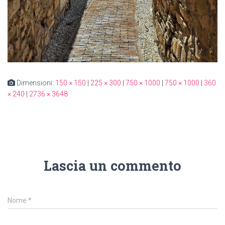
Dimensioni:
150 × 150
|
225 × 300
|
750 × 1000
|
750 × 1000
|
360
× 240
|
2736 × 3648
Lascia un commento
Nome
*