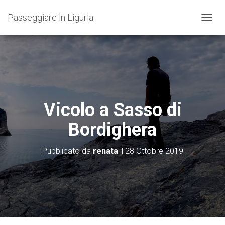
Passeggiare in Liguria
N
A
V
I
G
A
Z
I
O
Vicolo a Sasso di
N
E
Bordighera
T
O
G
Pubblicato da
renata
il
28 Ottobre 2019
G
L
E