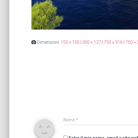
Dimensioni:
150 × 150
|
300 × 127
|
750 × 316
|
750 × 
Nome
*