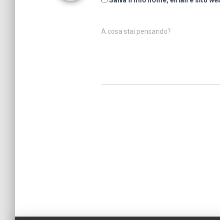
Salva il mio nome, email e sito w
A cosa stai pensando?