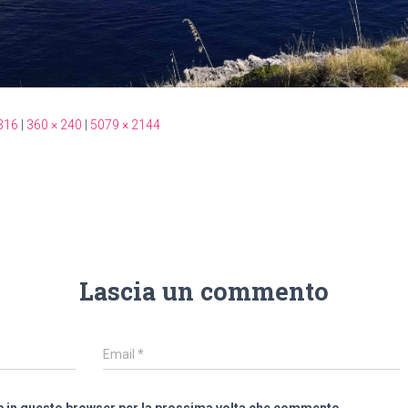
316
|
360 × 240
|
5079 × 2144
Lascia un commento
Email
*