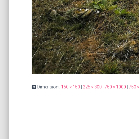
Dimensioni:
150 × 150
|
225 × 300
|
750 × 1000
|
750 