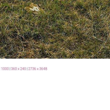
× 1000
|
360 × 240
|
2736 × 3648