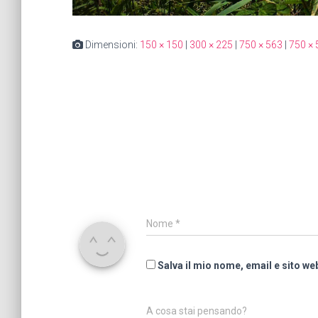
Dimensioni:
150 × 150
|
300 × 225
|
750 × 563
|
750 × 
Nome
*
Salva il mio nome, email e sito w
A cosa stai pensando?