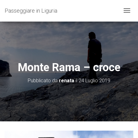
Passeggiare in Liguria
N
A
V
I
G
A
Z
I
O
Monte Rama – croce
N
E
T
Pubblicato da
renata
il
24 Luglio 2019
O
G
G
L
E