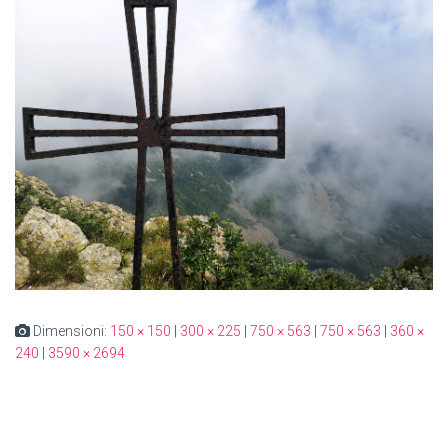
Dimensioni:
150 × 150
|
300 × 225
|
750 × 563
|
750 × 563
|
360 ×
240
|
3590 × 2694