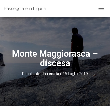
Passeggiare in Liguria
N
A
V
I
G
A
Z
I
O
Monte Maggiorasca –
N
E
discesa
T
O
G
Pubblicato da
renata
il
15 Luglio 2019
G
L
E