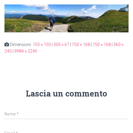
Dimensioni:
150 × 150
|
300 × 67
|
750 × 168
|
750 × 168
|
360 ×
240
|
9984 × 2240
Lascia un commento
Nome
*