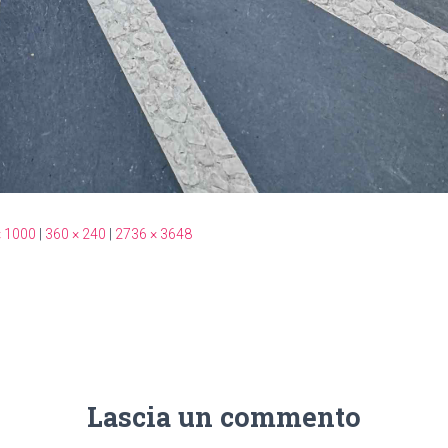
× 1000
|
360 × 240
|
2736 × 3648
Lascia un commento