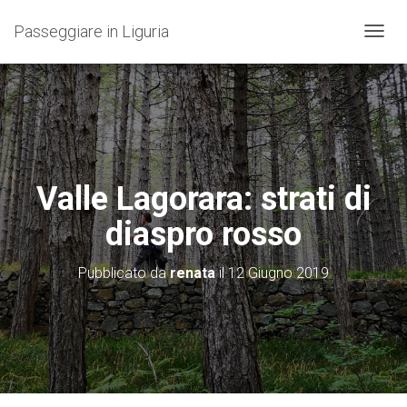
Passeggiare in Liguria
N
A
V
I
G
A
Z
I
O
Valle Lagorara: strati di
N
E
diaspro rosso
T
O
G
Pubblicato da
renata
il
12 Giugno 2019
G
L
E