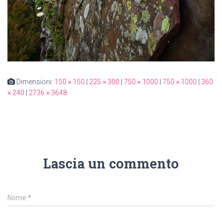
Dimensioni:
150 × 150
|
225 × 300
|
750 × 1000
|
750 × 1000
|
360
× 240
|
2736 × 3648
Lascia un commento
Nome
*