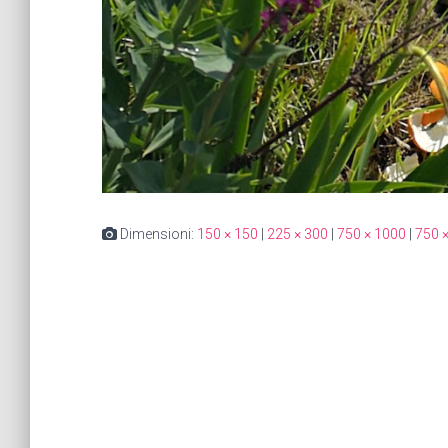
Dimensioni:
150 × 150
|
225 × 300
|
750 × 1000
|
750 