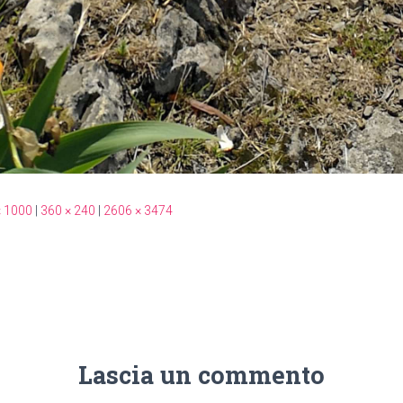
× 1000
|
360 × 240
|
2606 × 3474
Lascia un commento