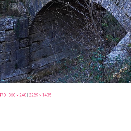
470
|
360 × 240
|
2289 × 1435