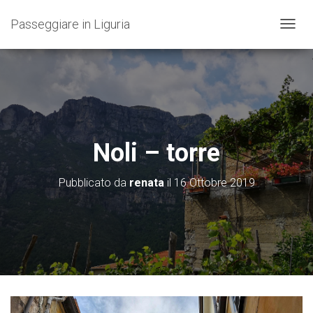
Passeggiare in Liguria
N
A
V
I
G
A
Z
I
O
Noli – torre
N
E
T
Pubblicato da
renata
il
16 Ottobre 2019
O
G
G
L
E