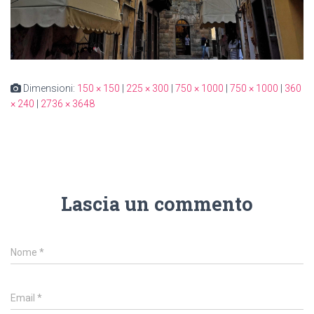
Dimensioni:
150 × 150
|
225 × 300
|
750 × 1000
|
750 × 1000
|
360
× 240
|
2736 × 3648
Lascia un commento
Nome
*
Email
*