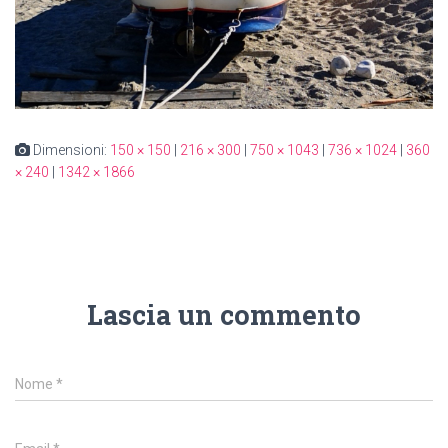
Dimensioni:
150 × 150
|
216 × 300
|
750 × 1043
|
736 × 1024
|
360
× 240
|
1342 × 1866
Lascia un commento
Nome
*