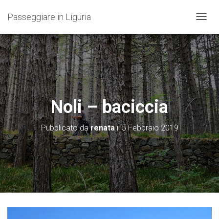
Passeggiare in Liguria
N
A
V
I
G
A
Z
I
O
Noli – baciccia
N
E
T
Pubblicato da
renata
il
5 Febbraio 2019
O
G
G
L
E