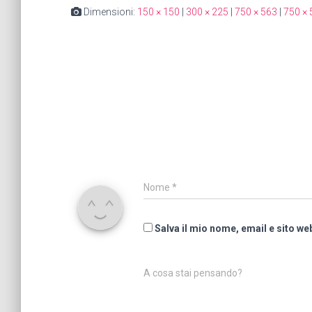
Dimensioni:
150 × 150
|
300 × 225
|
750 × 563
|
750 × 
Nome
*
Salva il mio nome, email e sito w
A cosa stai pensando?