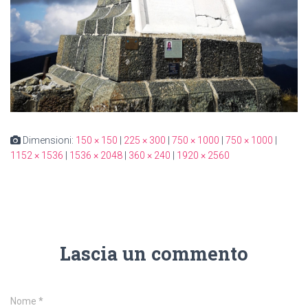
Dimensioni:
150 × 150
|
225 × 300
|
750 × 1000
|
750 × 1000
|
1152 × 1536
|
1536 × 2048
|
360 × 240
|
1920 × 2560
Lascia un commento
Nome
*