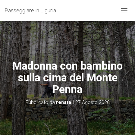
Passeggiare in Liguria
N
A
V
I
G
A
Z
I
O
Madonna con bambino
N
E
sulla cima del Monte
T
O
Penna
G
G
L
Pubblicato da
renata
il
27 Agosto 2020
E