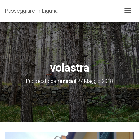
Passeggiare in Liguria
N
A
V
I
G
A
Z
I
O
volastra
N
E
T
Pubblicato da
renata
il
27 Maggio 2018
O
G
G
L
E