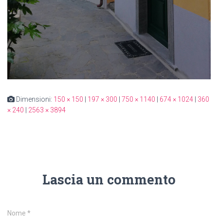
Dimensioni:
150 × 150
|
197 × 300
|
750 × 1140
|
674 × 1024
|
360
× 240
|
2563 × 3894
Lascia un commento
Nome
*