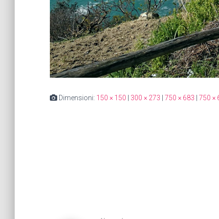
Dimensioni:
150 × 150
|
300 × 273
|
750 × 683
|
750 × 