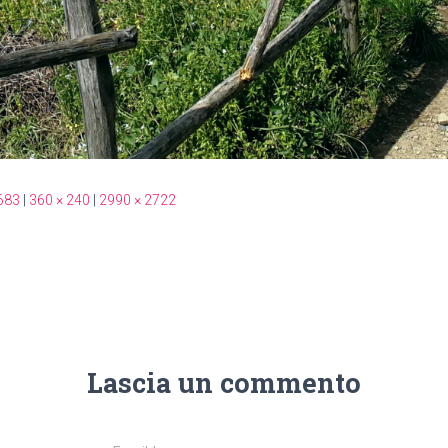
683
|
360 × 240
|
2990 × 2722
Lascia un commento