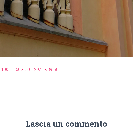
× 1000
|
360 × 240
|
2976 × 3968
Lascia un commento