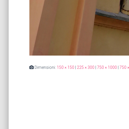
Dimensioni:
150 × 150
|
225 × 300
|
750 × 1000
|
750 