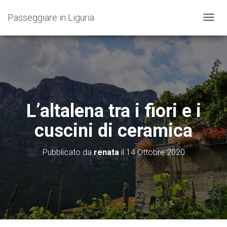
Passeggiare in Liguria
N
A
V
I
G
A
Z
I
O
L’altalena tra i fiori e i
N
E
cuscini di ceramica
T
O
G
Pubblicato da
renata
il
14 Ottobre 2020
G
L
E