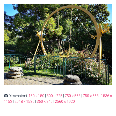
Dimensioni:
150 × 150
|
300 × 225
|
750 × 563
|
750 × 563
|
1536 ×
1152
|
2048 × 1536
|
360 × 240
|
2560 × 1920