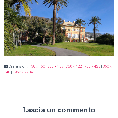
Dimensioni:
150 × 150
|
300 × 169
|
750 × 422
|
750 × 423
|
360 ×
240
|
3968 × 2234
Lascia un commento