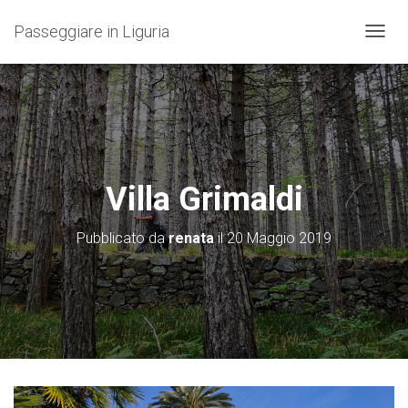
Passeggiare in Liguria
N
A
V
I
G
A
Z
I
O
Villa Grimaldi
N
E
T
Pubblicato da
renata
il
20 Maggio 2019
O
G
G
L
E