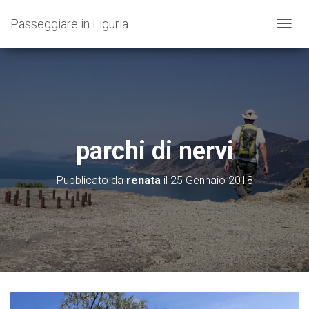
Passeggiare in Liguria
N
A
V
I
G
A
Z
I
O
parchi di nervi
N
E
T
Pubblicato da
renata
il
25 Gennaio 2018
O
G
G
L
E