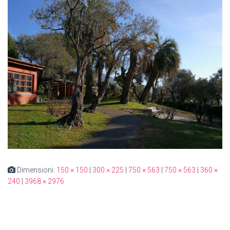
Dimensioni:
150 × 150
|
300 × 225
|
750 × 563
|
750 × 563
|
360 ×
240
|
3968 × 2976