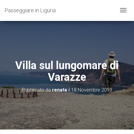
Passeggiare in Liguria
N
A
V
I
G
A
Z
I
O
Villa sul lungomare di
N
E
Varazze
T
O
G
Pubblicato da
renata
il
18 Novembre 2019
G
L
E