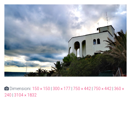
Dimensioni:
150 × 150
|
300 × 177
|
750 × 442
|
750 × 442
|
360 ×
240
|
3104 × 1832