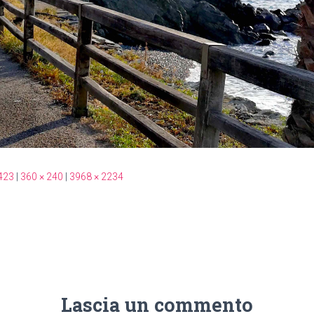
423
|
360 × 240
|
3968 × 2234
Lascia un commento