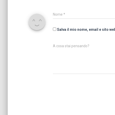
Nome
*
Salva il mio nome, email e sito w
A cosa stai pensando?