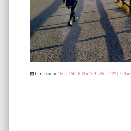
Dimensioni:
150 × 150
|
300 × 169
|
750 × 422
|
750 × 